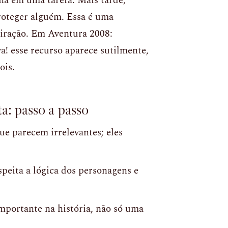
a em uma tarefa. Mais tarde,
roteger alguém. Essa é uma
miração. Em Aventura 2008:
! esse recurso aparece sutilmente,
ois.
a: passo a passo
ue parecem irrelevantes; eles
speita a lógica dos personagens e
mportante na história, não só uma