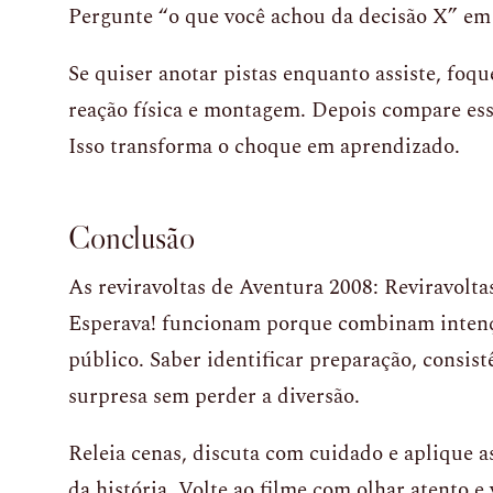
Pergunte “o que você achou da decisão X” em 
Se quiser anotar pistas enquanto assiste, foqu
reação física e montagem. Depois compare es
Isso transforma o choque em aprendizado.
Conclusão
As reviravoltas de Aventura 2008: Reviravolt
Esperava! funcionam porque combinam intençã
público. Saber identificar preparação, consist
surpresa sem perder a diversão.
Releia cenas, discuta com cuidado e aplique as
da história. Volte ao filme com olhar atento 