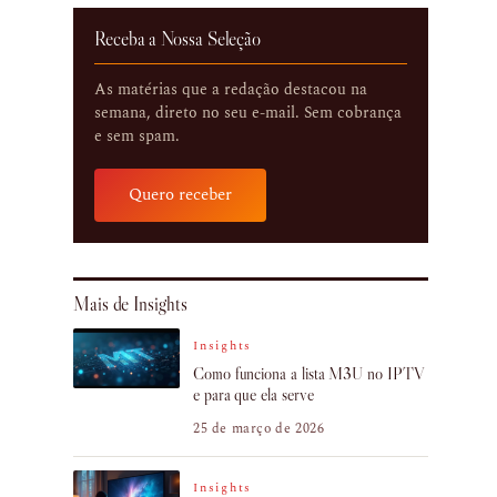
Receba a Nossa Seleção
As matérias que a redação destacou na
semana, direto no seu e-mail. Sem cobrança
e sem spam.
Quero receber
Mais de Insights
Insights
Como funciona a lista M3U no IPTV
e para que ela serve
25 de março de 2026
Insights