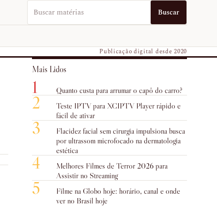
Buscar no EUVO News
Buscar
Publicação digital desde 2020
Mais Lidos
1
Quanto custa para arrumar o capô do carro?
2
Teste IPTV para XCIPTV Player rápido e
fácil de ativar
3
Flacidez facial sem cirurgia impulsiona busca
por ultrassom microfocado na dermatologia
estética
4
Melhores Filmes de Terror 2026 para
Assistir no Streaming
5
Filme na Globo hoje: horário, canal e onde
ver no Brasil hoje