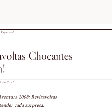
 Esperava!
voltas Chocantes
a!
il de 2026
entura 2008: Reviravoltas
ender cada surpresa.