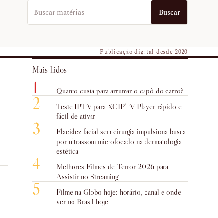
Buscar no EUVO News
Buscar
Publicação digital desde 2020
Mais Lidos
1
Quanto custa para arrumar o capô do carro?
2
Teste IPTV para XCIPTV Player rápido e
fácil de ativar
3
Flacidez facial sem cirurgia impulsiona busca
por ultrassom microfocado na dermatologia
estética
4
Melhores Filmes de Terror 2026 para
Assistir no Streaming
5
Filme na Globo hoje: horário, canal e onde
ver no Brasil hoje