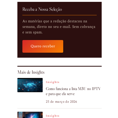
Receba a Nossa Seleção
As matérias que a redação destacou na
semana, direto no seu e-mail. Sem cobrança
e sem spam.
Quero receber
Mais de Insights
Insights
Como funciona a lista M3U no IPTV
e para que ela serve
25 de março de 2026
Insights