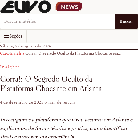
Buscar no EUVO News
Buscar
Seções
Sábado, 8 de agosto de 2026
Capa
›
Insights
›
Corra!: O Segredo Oculto da Plataforma Chocante em...
Insights
Corra!: O Segredo Oculto da
Plataforma Chocante em Atlanta!
4 de dezembro de 2025
·
5 min de leitura
Investigamos a plataforma que virou assunto em Atlanta e
explicamos, de forma técnica e prática, como identificar
sinais e proteger sua experiência.