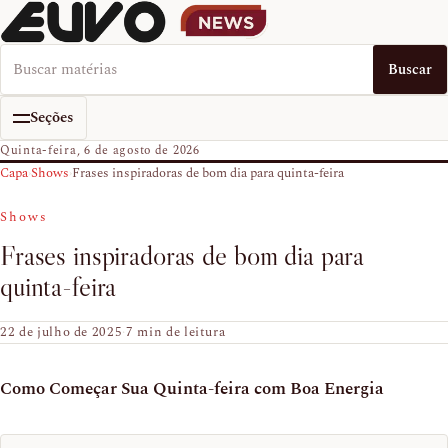
Buscar no EUVO News
Buscar
Seções
Quinta-feira, 6 de agosto de 2026
Capa
›
Shows
›
Frases inspiradoras de bom dia para quinta-feira
Shows
Frases inspiradoras de bom dia para
quinta-feira
22 de julho de 2025
·
7 min de leitura
Como Começar Sua Quinta-feira com Boa Energia