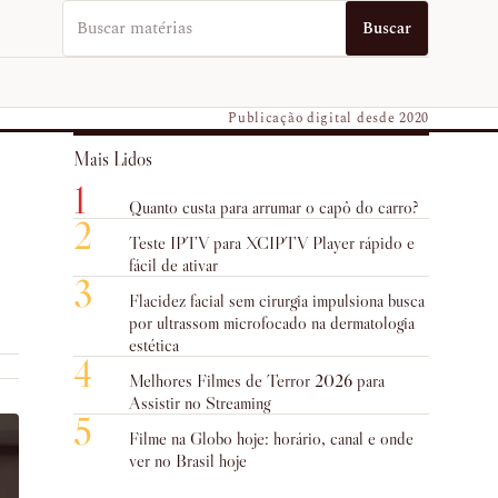
Buscar no EUVO News
Buscar
Publicação digital desde 2020
Mais Lidos
1
Quanto custa para arrumar o capô do carro?
2
Teste IPTV para XCIPTV Player rápido e
fácil de ativar
3
Flacidez facial sem cirurgia impulsiona busca
por ultrassom microfocado na dermatologia
estética
4
Melhores Filmes de Terror 2026 para
Assistir no Streaming
5
Filme na Globo hoje: horário, canal e onde
ver no Brasil hoje