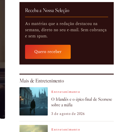
Receba a Nossa Seleção
As matérias que a redação destacou na
semana, direto no seu e-mail. Sem cobrança
e sem spam.
Quero receber
Mais de Entretenimento
Entretenimento
O Irlandês e o épico final de Scorsese
sobre a máfia
3 de agosto de 2026
Entretenimento