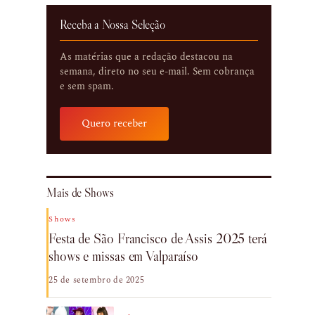
Receba a Nossa Seleção
As matérias que a redação destacou na
semana, direto no seu e-mail. Sem cobrança
e sem spam.
Quero receber
Mais de Shows
Shows
Festa de São Francisco de Assis 2025 terá
shows e missas em Valparaíso
25 de setembro de 2025