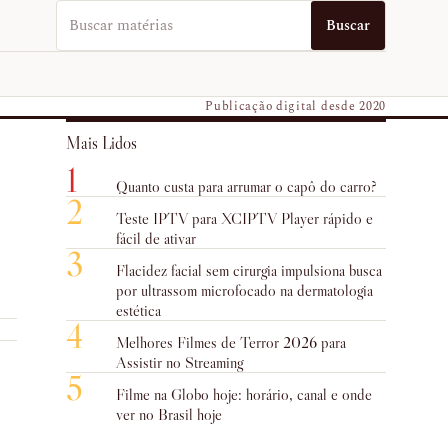
Buscar no EUVO News
Buscar
Publicação digital desde 2020
Mais Lidos
1
Quanto custa para arrumar o capô do carro?
2
Teste IPTV para XCIPTV Player rápido e
fácil de ativar
3
Flacidez facial sem cirurgia impulsiona busca
por ultrassom microfocado na dermatologia
estética
4
Melhores Filmes de Terror 2026 para
Assistir no Streaming
5
Filme na Globo hoje: horário, canal e onde
ver no Brasil hoje