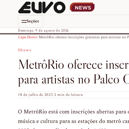
Seções
Domingo, 9 de agosto de 2026
Capa
›
Shows
›
MetrôRio oferece inscrições gratuitas para artistas no Pa
Shows
MetrôRio oferece inscri
para artistas no Palco 
18 de julho de 2025
·
2 min de leitura
O MetrôRio está com inscrições abertas para o
música e cultura para as estações do metrô ca