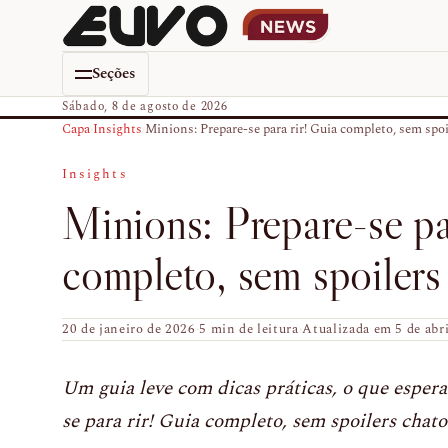
Seções
Sábado, 8 de agosto de 2026
Capa
›
Insights
›
Minions: Prepare-se para rir! Guia completo, sem spoil
Insights
Minions: Prepare-se pa
completo, sem spoilers
20 de janeiro de 2026
·
5 min de leitura
·
Atualizada em 5 de abr
Um guia leve com dicas práticas, o que espera
se para rir! Guia completo, sem spoilers chato