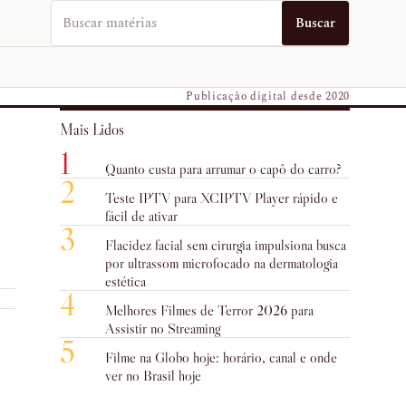
Buscar no EUVO News
Buscar
Publicação digital desde 2020
Mais Lidos
1
Quanto custa para arrumar o capô do carro?
2
Teste IPTV para XCIPTV Player rápido e
fácil de ativar
3
Flacidez facial sem cirurgia impulsiona busca
por ultrassom microfocado na dermatologia
estética
4
Melhores Filmes de Terror 2026 para
Assistir no Streaming
5
Filme na Globo hoje: horário, canal e onde
ver no Brasil hoje