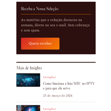
Receba a Nossa Seleção
As matérias que a redação destacou na
semana, direto no seu e-mail. Sem cobrança
e sem spam.
Quero receber
Mais de Insights
Insights
Como funciona a lista M3U no IPTV
e para que ela serve
25 de março de 2026
Insights