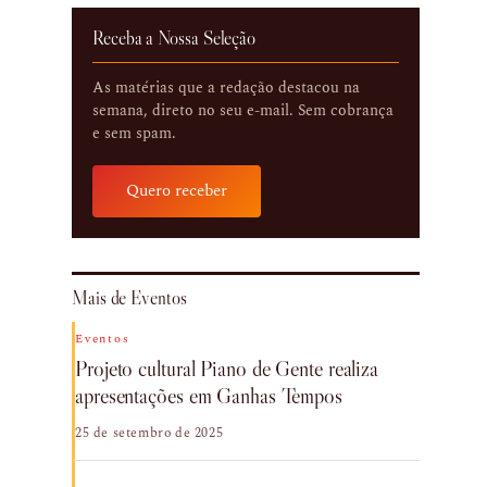
Receba a Nossa Seleção
As matérias que a redação destacou na
semana, direto no seu e-mail. Sem cobrança
e sem spam.
Quero receber
Mais de Eventos
Eventos
Projeto cultural Piano de Gente realiza
apresentações em Ganhas Tempos
25 de setembro de 2025