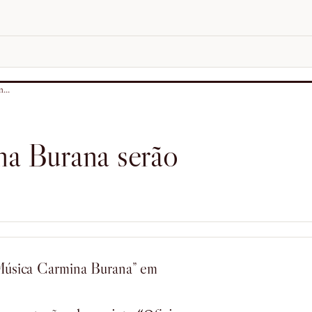
...
na Burana serão
 Música Carmina Burana” em