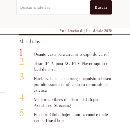
Buscar no EUVO News
Buscar
Publicação digital desde 2020
Mais Lidos
1
Quanto custa para arrumar o capô do carro?
2
Teste IPTV para XCIPTV Player rápido e
fácil de ativar
3
Flacidez facial sem cirurgia impulsiona busca
por ultrassom microfocado na dermatologia
estética
4
Melhores Filmes de Terror 2026 para
Assistir no Streaming
5
Filme na Globo hoje: horário, canal e onde
ver no Brasil hoje