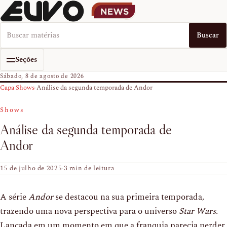
Buscar no EUVO News
Buscar
Seções
Sábado, 8 de agosto de 2026
Capa
›
Shows
›
Análise da segunda temporada de Andor
Shows
Análise da segunda temporada de
Andor
15 de julho de 2025
·
3 min de leitura
A série
Andor
se destacou na sua primeira temporada,
trazendo uma nova perspectiva para o universo
Star Wars
.
Lançada em um momento em que a franquia parecia perder