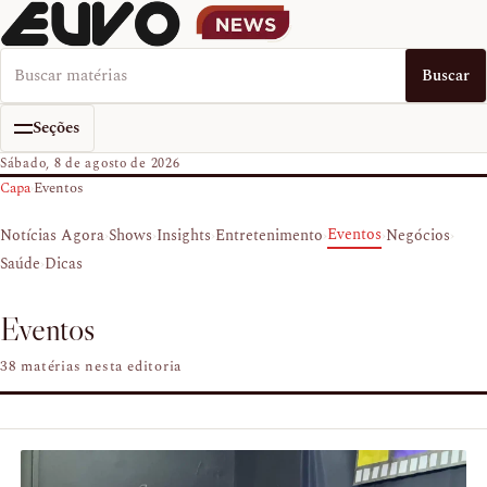
Buscar no EUVO News
Buscar
Seções
Sábado, 8 de agosto de 2026
Capa
›
Eventos
›
›
›
›
›
›
Eventos
Notícias Agora
Shows
Insights
Entretenimento
Negócios
›
Saúde
Dicas
Eventos
38 matérias nesta editoria