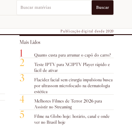
Buscar no EUVO News
Buscar
Publicação digital desde 2020
Mais Lidos
1
Quanto custa para arrumar o capô do carro?
2
Teste IPTV para XCIPTV Player rápido e
fácil de ativar
3
Flacidez facial sem cirurgia impulsiona busca
por ultrassom microfocado na dermatologia
estética
4
Melhores Filmes de Terror 2026 para
Assistir no Streaming
5
Filme na Globo hoje: horário, canal e onde
ver no Brasil hoje