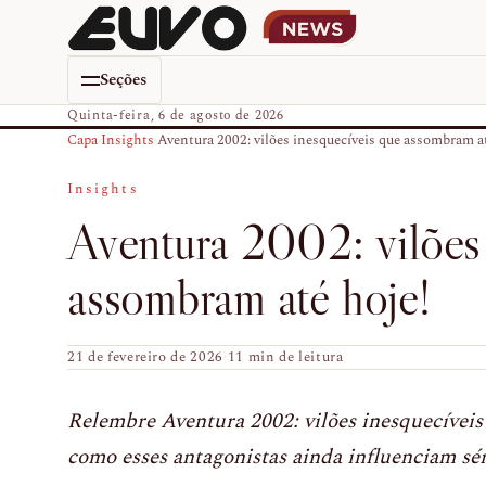
Seções
Quinta-feira, 6 de agosto de 2026
Capa
›
Insights
›
Aventura 2002: vilões inesquecíveis que assombram at
Insights
Aventura 2002: vilões 
assombram até hoje!
21 de fevereiro de 2026
·
11 min de leitura
Relembre Aventura 2002: vilões inesquecíveis
como esses antagonistas ainda influenciam sér