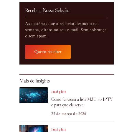
Receba a Nossa Seleção
As matérias que a redação destacou na
semana, direto no seu e-mail. Sem cobrança
e sem spam.
Quero receber
Mais de Insights
Insights
Como funciona a lista M3U no IPTV
e para que ela serve
25 de março de 2026
Insights