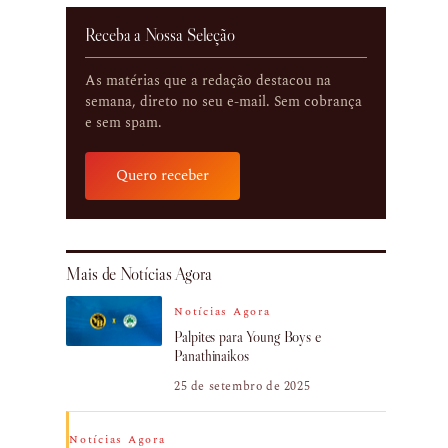
Receba a Nossa Seleção
As matérias que a redação destacou na
semana, direto no seu e-mail. Sem cobrança
e sem spam.
Quero receber
Mais de Notícias Agora
Notícias Agora
Palpites para Young Boys e
Panathinaikos
25 de setembro de 2025
Notícias Agora