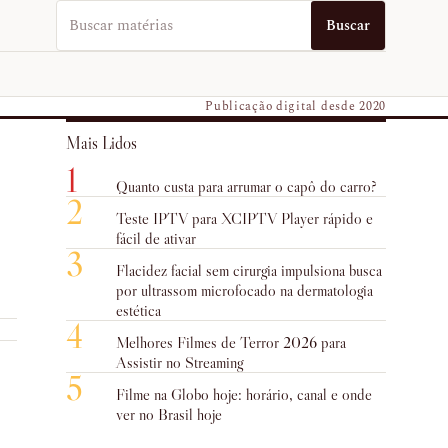
Buscar no EUVO News
Buscar
Publicação digital desde 2020
Mais Lidos
1
Quanto custa para arrumar o capô do carro?
2
Teste IPTV para XCIPTV Player rápido e
fácil de ativar
3
Flacidez facial sem cirurgia impulsiona busca
por ultrassom microfocado na dermatologia
estética
4
Melhores Filmes de Terror 2026 para
Assistir no Streaming
5
Filme na Globo hoje: horário, canal e onde
ver no Brasil hoje