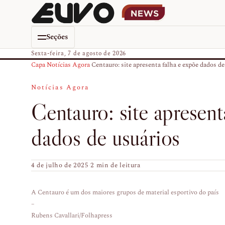
Seções
Sexta-feira, 7 de agosto de 2026
Capa
›
Notícias Agora
›
Centauro: site apresenta falha e expõe dados de.
Notícias Agora
Centauro: site apresent
dados de usuários
4 de julho de 2025
·
2 min de leitura
A Centauro é um dos maiores grupos de material esportivo do país
–
Rubens Cavallari/Folhapress