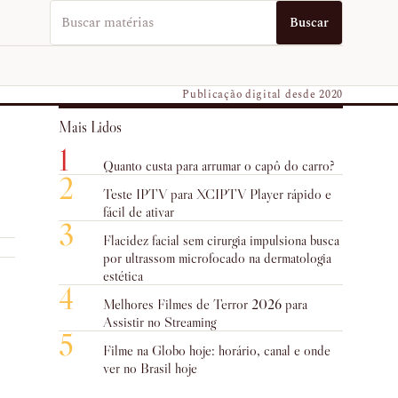
Buscar no EUVO News
Buscar
Publicação digital desde 2020
Mais Lidos
1
Quanto custa para arrumar o capô do carro?
2
Teste IPTV para XCIPTV Player rápido e
fácil de ativar
3
Flacidez facial sem cirurgia impulsiona busca
por ultrassom microfocado na dermatologia
estética
4
Melhores Filmes de Terror 2026 para
Assistir no Streaming
5
Filme na Globo hoje: horário, canal e onde
ver no Brasil hoje