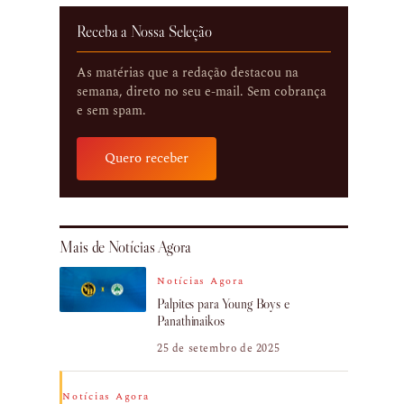
Receba a Nossa Seleção
As matérias que a redação destacou na
semana, direto no seu e-mail. Sem cobrança
e sem spam.
Quero receber
Mais de Notícias Agora
Notícias Agora
Palpites para Young Boys e
Panathinaikos
25 de setembro de 2025
Notícias Agora