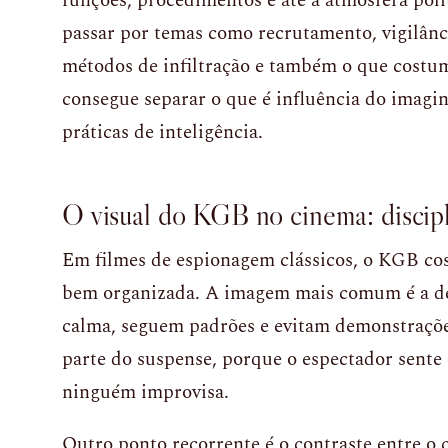
funções, procedimentos e até a atmosfera po
passar por temas como recrutamento, vigilânci
métodos de infiltração e também o que costum
consegue separar o que é influência do imagi
práticas de inteligência.
O visual do KGB no cinema: discipli
Em filmes de espionagem clássicos, o KGB c
bem organizada. A imagem mais comum é a d
calma, seguem padrões e evitam demonstrações
parte do suspense, porque o espectador sente
ninguém improvisa.
Outro ponto recorrente é o contraste entre o 