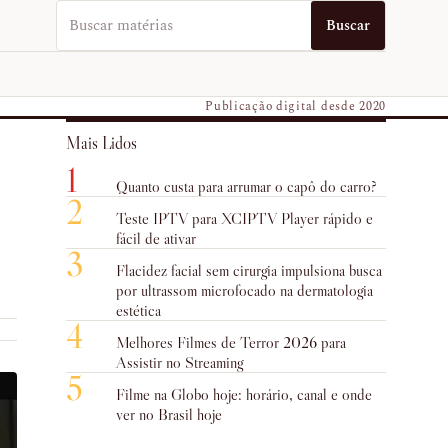
Buscar no EUVO News
Buscar
Publicação digital desde 2020
Mais Lidos
1
Quanto custa para arrumar o capô do carro?
2
Teste IPTV para XCIPTV Player rápido e
fácil de ativar
3
Flacidez facial sem cirurgia impulsiona busca
por ultrassom microfocado na dermatologia
estética
4
Melhores Filmes de Terror 2026 para
Assistir no Streaming
5
Filme na Globo hoje: horário, canal e onde
ver no Brasil hoje