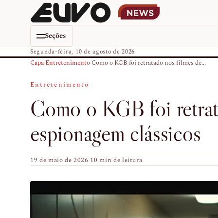
Seções
Segunda-feira, 10 de agosto de 2026
Capa
›
Entretenimento
›
Como o KGB foi retratado nos filmes de...
Entretenimento
Como o KGB foi retrat
espionagem clássicos
19 de maio de 2026
·
10 min de leitura