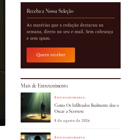
Receba a Nossa Seleção
As matérias que a redação destacou na
semana, direto no seu e-mail. Sem cobrança
e sem spam.
Quero receber
Mais de Entretenimento
Entretenimento
Como Os Infiltrados finalmente deu o
Oscar a Scorsese
8 de agosto de 2026
Entretenimento