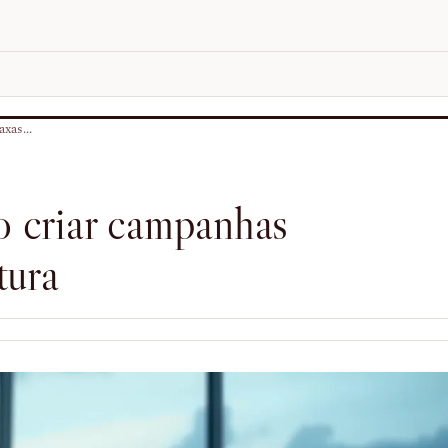
xas...
o criar campanhas
tura