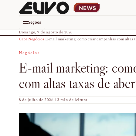
Seções
Domingo, 9 de agosto de 2026
Capa
›
Negócios
›
E-mail marketing: como criar campanhas com altas ta
Negócios
E-mail marketing: com
com altas taxas de aber
8 de julho de 2026
·
13 min de leitura