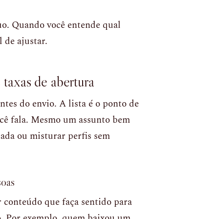
uo. Quando você entende qual
 de ajustar.
s taxas de abertura
es do envio. A lista é o ponto de
você fala. Mesmo um assunto bem
izada ou misturar perfis sem
soas
r conteúdo que faça sentido para
o. Por exemplo, quem baixou um