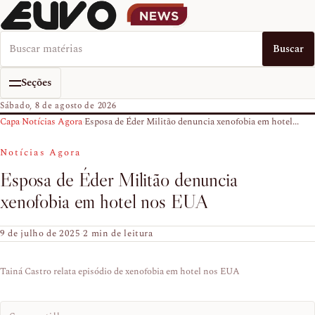
Buscar no EUVO News
Buscar
Seções
Sábado, 8 de agosto de 2026
Capa
›
Notícias Agora
›
Esposa de Éder Militão denuncia xenofobia em hotel...
Notícias Agora
Esposa de Éder Militão denuncia
xenofobia em hotel nos EUA
9 de julho de 2025
·
2 min de leitura
Tainá Castro relata episódio de xenofobia em hotel nos EUA