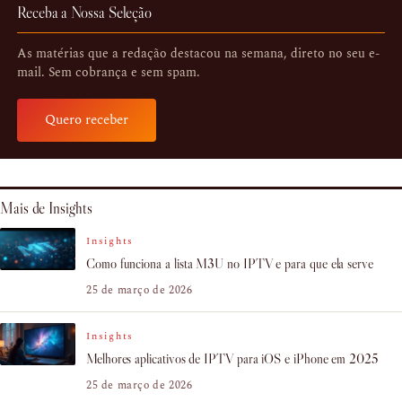
Receba a Nossa Seleção
As matérias que a redação destacou na semana, direto no seu e-
mail. Sem cobrança e sem spam.
Quero receber
Mais de Insights
Insights
Como funciona a lista M3U no IPTV e para que ela serve
25 de março de 2026
Insights
Melhores aplicativos de IPTV para iOS e iPhone em 2025
25 de março de 2026