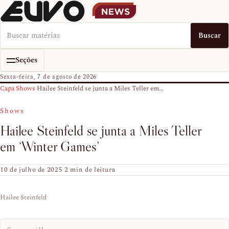
Buscar no EUVO News
Buscar
Seções
Sexta-feira, 7 de agosto de 2026
Capa
›
Shows
›
Hailee Steinfeld se junta a Miles Teller em...
Shows
Hailee Steinfeld se junta a Miles Teller
em ‘Winter Games’
10 de julho de 2025
·
2 min de leitura
Hailee Steinfeld