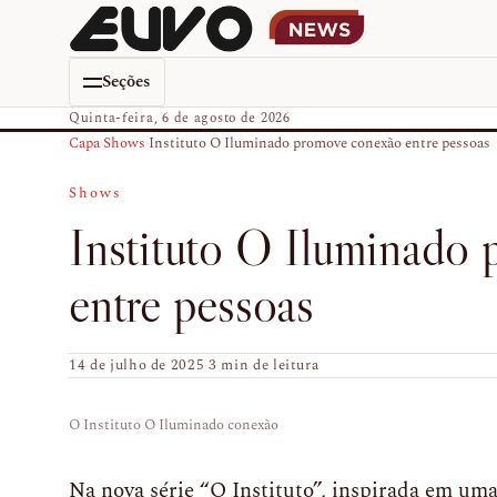
Seções
Quinta-feira, 6 de agosto de 2026
Capa
›
Shows
›
Instituto O Iluminado promove conexão entre pessoas
Shows
Instituto O Iluminado
entre pessoas
14 de julho de 2025
·
3 min de leitura
O Instituto O Iluminado conexão
Na nova série “O Instituto”, inspirada em um