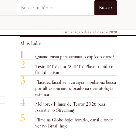
Buscar no EUVO News
Buscar
Publicação digital desde 2020
Mais Lidos
1
Quanto custa para arrumar o capô do carro?
2
Teste IPTV para XCIPTV Player rápido e
fácil de ativar
3
Flacidez facial sem cirurgia impulsiona busca
por ultrassom microfocado na dermatologia
estética
4
Melhores Filmes de Terror 2026 para
Assistir no Streaming
5
Filme na Globo hoje: horário, canal e onde
ver no Brasil hoje