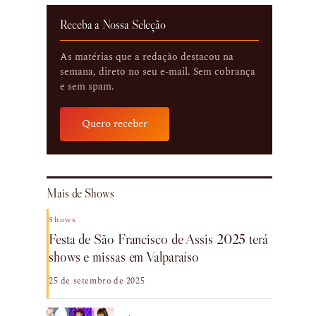
Receba a Nossa Seleção
As matérias que a redação destacou na
semana, direto no seu e-mail. Sem cobrança
e sem spam.
Quero receber
Mais de Shows
Shows
Festa de São Francisco de Assis 2025 terá
shows e missas em Valparaíso
25 de setembro de 2025