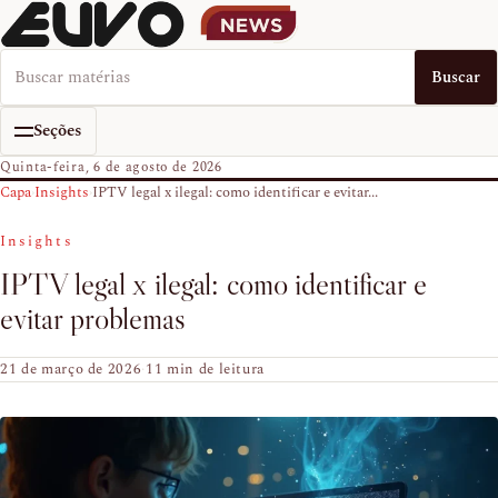
Buscar no EUVO News
Buscar
Seções
Quinta-feira, 6 de agosto de 2026
Capa
›
Insights
›
IPTV legal x ilegal: como identificar e evitar...
Insights
IPTV legal x ilegal: como identificar e
evitar problemas
21 de março de 2026
·
11 min de leitura