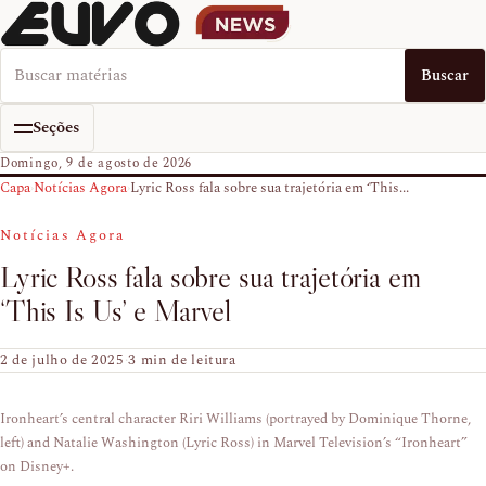
Buscar no EUVO News
Buscar
Seções
Domingo, 9 de agosto de 2026
Capa
›
Notícias Agora
›
Lyric Ross fala sobre sua trajetória em ‘This...
Notícias Agora
Lyric Ross fala sobre sua trajetória em
‘This Is Us’ e Marvel
2 de julho de 2025
·
3 min de leitura
Ironheart’s central character Riri Williams (portrayed by Dominique Thorne,
left) and Natalie Washington (Lyric Ross) in Marvel Television’s “Ironheart”
on Disney+.