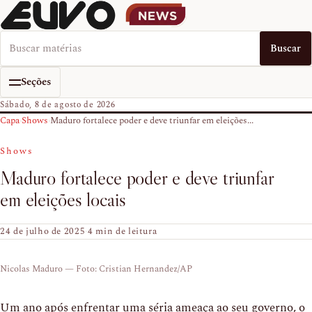
Buscar no EUVO News
Buscar
Seções
Sábado, 8 de agosto de 2026
Capa
›
Shows
›
Maduro fortalece poder e deve triunfar em eleições...
Shows
Maduro fortalece poder e deve triunfar
em eleições locais
24 de julho de 2025
·
4 min de leitura
Nicolas Maduro — Foto: Cristian Hernandez/AP
Um ano após enfrentar uma séria ameaça ao seu governo, o