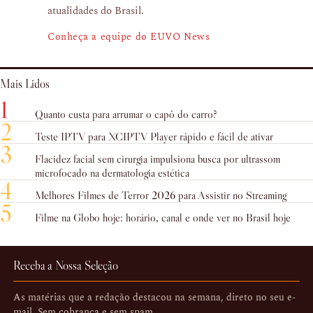
atualidades do Brasil.
Conheça a equipe do EUVO News
Mais Lidos
1
Quanto custa para arrumar o capô do carro?
2
Teste IPTV para XCIPTV Player rápido e fácil de ativar
3
Flacidez facial sem cirurgia impulsiona busca por ultrassom
microfocado na dermatologia estética
4
Melhores Filmes de Terror 2026 para Assistir no Streaming
5
Filme na Globo hoje: horário, canal e onde ver no Brasil hoje
Receba a Nossa Seleção
As matérias que a redação destacou na semana, direto no seu e-
mail. Sem cobrança e sem spam.