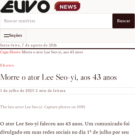
Buscar no EUVO News
Buscar
Seções
Sexta-feira, 7 de agosto de 2026
Capa
›
Shows
›
Morre o ator Lee Seo-yi, aos 43 anos
Shows
Morre o ator Lee Seo-yi, aos 43 anos
1 de julho de 2025
·
2 min de leitura
The late actor Lee Seo-yi. Capture photos on lSNS
O ator Lee Seo-yi faleceu aos 43 anos. Um comunicado foi
divulgado em suas redes sociais no dia 1º de julho por seu