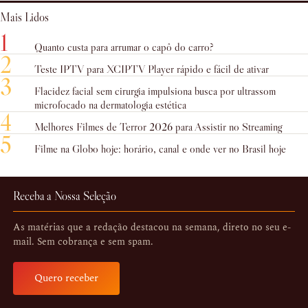
Mais Lidos
1
Quanto custa para arrumar o capô do carro?
2
Teste IPTV para XCIPTV Player rápido e fácil de ativar
3
Flacidez facial sem cirurgia impulsiona busca por ultrassom
microfocado na dermatologia estética
4
Melhores Filmes de Terror 2026 para Assistir no Streaming
5
Filme na Globo hoje: horário, canal e onde ver no Brasil hoje
Receba a Nossa Seleção
As matérias que a redação destacou na semana, direto no seu e-
mail. Sem cobrança e sem spam.
Quero receber