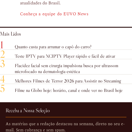
atualidades do Brasil.
Conheça a equipe do EUVO News
Mais Lidos
1
Quanto custa para arrumar o capô do carro?
2
Teste IPTV para XCIPTV Player rápido e fácil de ativar
3
Flacidez facial sem cirurgia impulsiona busca por ultrassom
microfocado na dermatologia estética
4
Melhores Filmes de Terror 2026 para Assistir no Streaming
5
Filme na Globo hoje: horário, canal e onde ver no Brasil hoje
Receba a Nossa Seleção
As matérias que a redação destacou na semana, direto no seu e-
mail. Sem cobrança e sem spam.