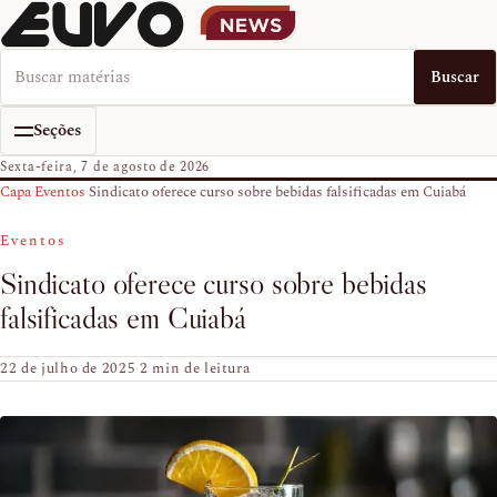
Buscar no EUVO News
Buscar
Seções
Sexta-feira, 7 de agosto de 2026
Capa
›
Eventos
›
Sindicato oferece curso sobre bebidas falsificadas em Cuiabá
Eventos
Sindicato oferece curso sobre bebidas
falsificadas em Cuiabá
22 de julho de 2025
·
2 min de leitura