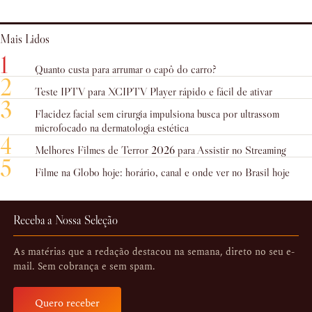
Mais Lidos
1
Quanto custa para arrumar o capô do carro?
2
Teste IPTV para XCIPTV Player rápido e fácil de ativar
3
Flacidez facial sem cirurgia impulsiona busca por ultrassom
microfocado na dermatologia estética
4
Melhores Filmes de Terror 2026 para Assistir no Streaming
5
Filme na Globo hoje: horário, canal e onde ver no Brasil hoje
Receba a Nossa Seleção
As matérias que a redação destacou na semana, direto no seu e-
mail. Sem cobrança e sem spam.
Quero receber