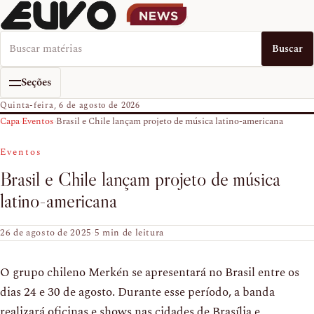
Buscar no EUVO News
Buscar
Seções
Quinta-feira, 6 de agosto de 2026
Capa
›
Eventos
›
Brasil e Chile lançam projeto de música latino-americana
Eventos
Brasil e Chile lançam projeto de música
latino-americana
26 de agosto de 2025
·
5 min de leitura
O grupo chileno Merkén se apresentará no Brasil entre os
dias 24 e 30 de agosto. Durante esse período, a banda
realizará oficinas e shows nas cidades de Brasília e