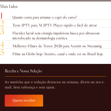
Mais Lidos
1
Quanto custa para arrumar o capô do carro?
2
Teste IPTV para XCIPTV Player rápido e fácil de ativar
3
Flacidez facial sem cirurgia impulsiona busca por ultrassom
microfocado na dermatologia estética
4
Melhores Filmes de Terror 2026 para Assistir no Streaming
5
Filme na Globo hoje: horário, canal e onde ver no Brasil hoje
Receba a Nossa Seleção
As matérias que a redação destacou na semana, direto no seu e-
mail. Sem cobrança e sem spam.
Quero receber