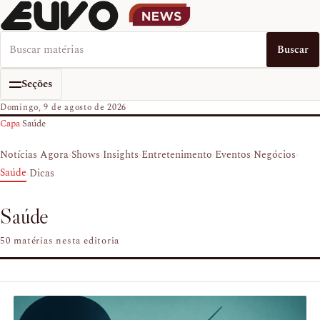
Buscar no EUVO News
Buscar
Seções
Domingo, 9 de agosto de 2026
Capa
›
Saúde
›
›
›
›
›
›
Notícias Agora
Shows
Insights
Entretenimento
Eventos
Negócios
›
Saúde
Dicas
Saúde
50 matérias nesta editoria