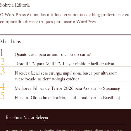
Sobre a Editoria
O WordPress é uma das minhas ferramentas de blog preferidas e eu
compartilho dicas e truques para usar o WordPress.
Mais Lidos
1
Quanto custa para arrumar o capô do carro?
2
Teste IPTV para XCIPTV Player rápido e fácil de ativar
3
Flacidez facial sem cirurgia impulsiona busca por ultrassom
microfocado na dermatologia estética
4
Melhores Filmes de Terror 2026 para Assistir no Streaming
5
Filme na Globo hoje: horário, canal e onde ver no Brasil hoje
Receba a Nossa Seleção
As matérias que a redação destacou na semana, direto no seu e-