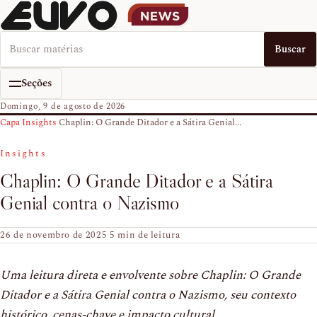
Buscar no EUVO News
Buscar
Seções
Domingo, 9 de agosto de 2026
Capa
›
Insights
›
Chaplin: O Grande Ditador e a Sátira Genial...
Insights
Chaplin: O Grande Ditador e a Sátira
Genial contra o Nazismo
26 de novembro de 2025
·
5 min de leitura
Uma leitura direta e envolvente sobre Chaplin: O Grande
Ditador e a Sátira Genial contra o Nazismo, seu contexto
histórico, cenas-chave e impacto cultural.