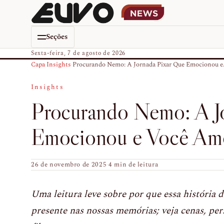
Seções
Sexta-feira, 7 de agosto de 2026
Capa
›
Insights
›
Procurando Nemo: A Jornada Pixar Que Emocionou e.
Insights
Procurando Nemo: A J
Emocionou e Você Am
26 de novembro de 2025
·
4 min de leitura
Uma leitura leve sobre por que essa história 
presente nas nossas memórias; veja cenas, per