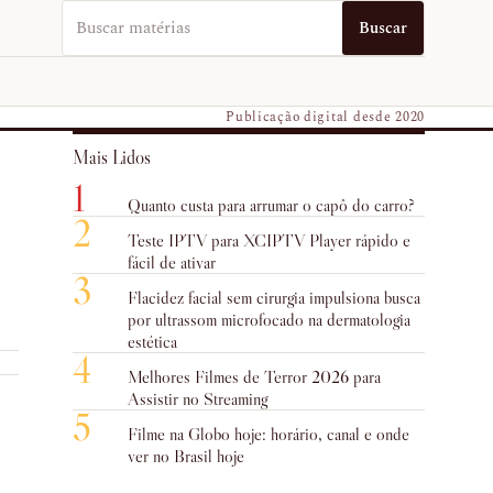
Buscar no EUVO News
Buscar
Publicação digital desde 2020
Mais Lidos
1
Quanto custa para arrumar o capô do carro?
2
Teste IPTV para XCIPTV Player rápido e
fácil de ativar
3
Flacidez facial sem cirurgia impulsiona busca
por ultrassom microfocado na dermatologia
estética
4
Melhores Filmes de Terror 2026 para
Assistir no Streaming
5
Filme na Globo hoje: horário, canal e onde
ver no Brasil hoje