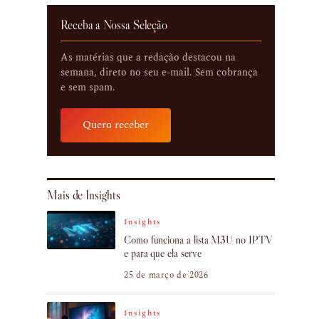
Receba a Nossa Seleção
As matérias que a redação destacou na
semana, direto no seu e-mail. Sem cobrança
e sem spam.
Quero receber
Mais de Insights
Insights
Como funciona a lista M3U no IPTV
e para que ela serve
25 de março de 2026
Insights