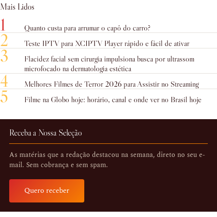
Mais Lidos
1
Quanto custa para arrumar o capô do carro?
2
Teste IPTV para XCIPTV Player rápido e fácil de ativar
3
Flacidez facial sem cirurgia impulsiona busca por ultrassom
microfocado na dermatologia estética
4
Melhores Filmes de Terror 2026 para Assistir no Streaming
5
Filme na Globo hoje: horário, canal e onde ver no Brasil hoje
Receba a Nossa Seleção
As matérias que a redação destacou na semana, direto no seu e-
mail. Sem cobrança e sem spam.
Quero receber