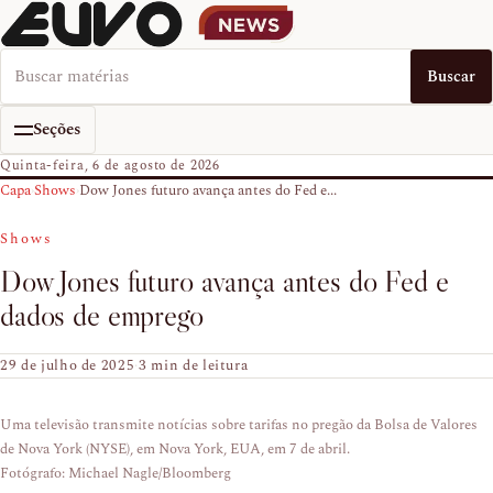
Buscar no EUVO News
Buscar
Seções
Quinta-feira, 6 de agosto de 2026
Capa
›
Shows
›
Dow Jones futuro avança antes do Fed e...
Shows
Dow Jones futuro avança antes do Fed e
dados de emprego
29 de julho de 2025
·
3 min de leitura
Uma televisão transmite notícias sobre tarifas no pregão da Bolsa de Valores
de Nova York (NYSE), em Nova York, EUA, em 7 de abril.
Fotógrafo: Michael Nagle/Bloomberg