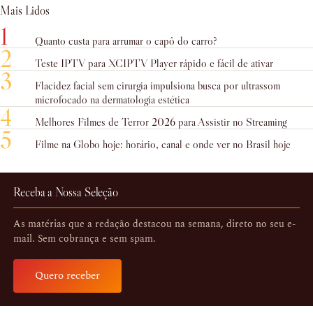
Mais Lidos
1
Quanto custa para arrumar o capô do carro?
2
Teste IPTV para XCIPTV Player rápido e fácil de ativar
3
Flacidez facial sem cirurgia impulsiona busca por ultrassom
microfocado na dermatologia estética
4
Melhores Filmes de Terror 2026 para Assistir no Streaming
5
Filme na Globo hoje: horário, canal e onde ver no Brasil hoje
Receba a Nossa Seleção
As matérias que a redação destacou na semana, direto no seu e-
mail. Sem cobrança e sem spam.
Quero receber