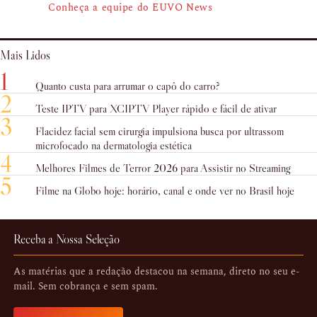
Conheça a equipe do EUVO News
Mais Lidos
1
Quanto custa para arrumar o capô do carro?
2
Teste IPTV para XCIPTV Player rápido e fácil de ativar
3
Flacidez facial sem cirurgia impulsiona busca por ultrassom
microfocado na dermatologia estética
4
Melhores Filmes de Terror 2026 para Assistir no Streaming
5
Filme na Globo hoje: horário, canal e onde ver no Brasil hoje
Receba a Nossa Seleção
As matérias que a redação destacou na semana, direto no seu e-
mail. Sem cobrança e sem spam.