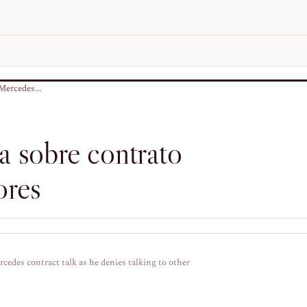
Mercedes...
a sobre contrato
ores
rcedes contract talk as he denies talking to other