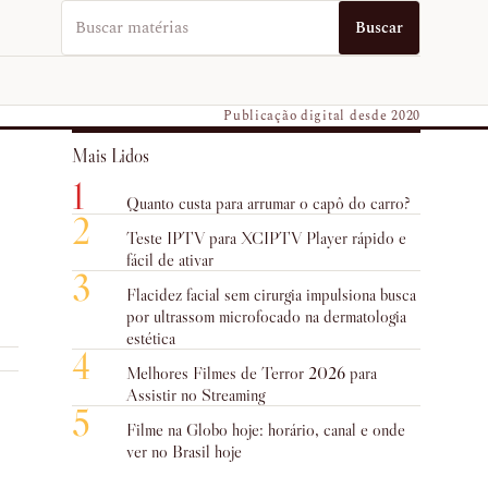
Buscar no EUVO News
Buscar
Publicação digital desde 2020
Mais Lidos
1
Quanto custa para arrumar o capô do carro?
2
Teste IPTV para XCIPTV Player rápido e
fácil de ativar
3
Flacidez facial sem cirurgia impulsiona busca
por ultrassom microfocado na dermatologia
estética
4
Melhores Filmes de Terror 2026 para
Assistir no Streaming
5
Filme na Globo hoje: horário, canal e onde
ver no Brasil hoje