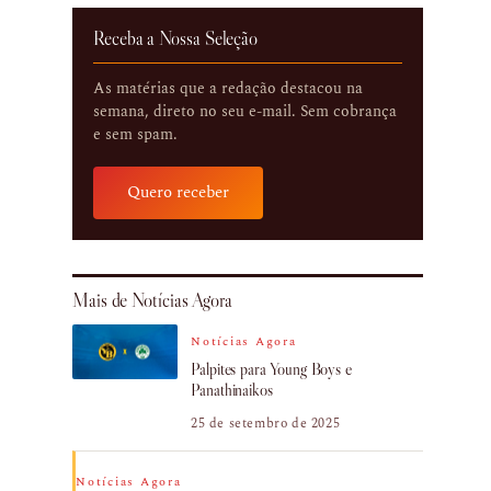
Receba a Nossa Seleção
As matérias que a redação destacou na
semana, direto no seu e-mail. Sem cobrança
e sem spam.
Quero receber
Mais de Notícias Agora
Notícias Agora
Palpites para Young Boys e
Panathinaikos
25 de setembro de 2025
Notícias Agora