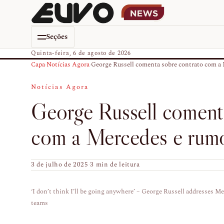
Seções
Quinta-feira, 6 de agosto de 2026
Capa
›
Notícias Agora
›
George Russell comenta sobre contrato com a 
Notícias Agora
George Russell coment
com a Mercedes e rum
3 de julho de 2025
·
3 min de leitura
‘I don’t think I’ll be going anywhere’ – George Russell addresses Me
teams