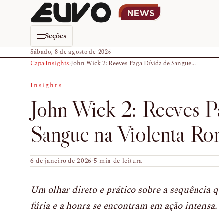
Seções
Sábado, 8 de agosto de 2026
Capa
›
Insights
›
John Wick 2: Reeves Paga Dívida de Sangue...
Insights
John Wick 2: Reeves P
Sangue na Violenta Ro
6 de janeiro de 2026
·
5 min de leitura
Um olhar direto e prático sobre a sequência 
fúria e a honra se encontram em ação intensa.