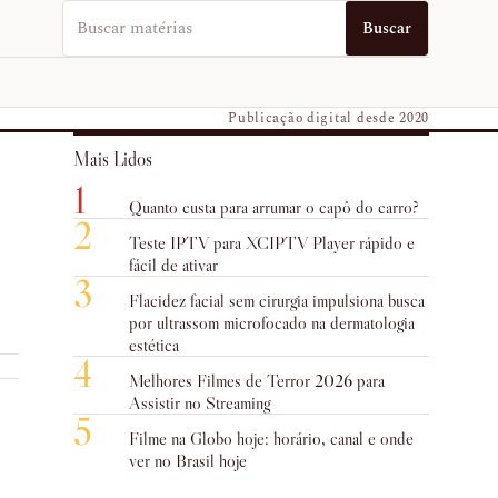
Buscar no EUVO News
Buscar
Publicação digital desde 2020
Mais Lidos
1
Quanto custa para arrumar o capô do carro?
2
Teste IPTV para XCIPTV Player rápido e
fácil de ativar
3
Flacidez facial sem cirurgia impulsiona busca
por ultrassom microfocado na dermatologia
estética
4
Melhores Filmes de Terror 2026 para
Assistir no Streaming
5
Filme na Globo hoje: horário, canal e onde
ver no Brasil hoje