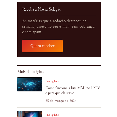
Receba a Nossa Seleção
As matérias que a redação destacou na
semana, direto no seu e-mail. Sem cobrança
e sem spam.
Quero receber
Mais de Insights
Insights
Como funciona a lista M3U no IPTV
e para que ela serve
25 de março de 2026
Insights