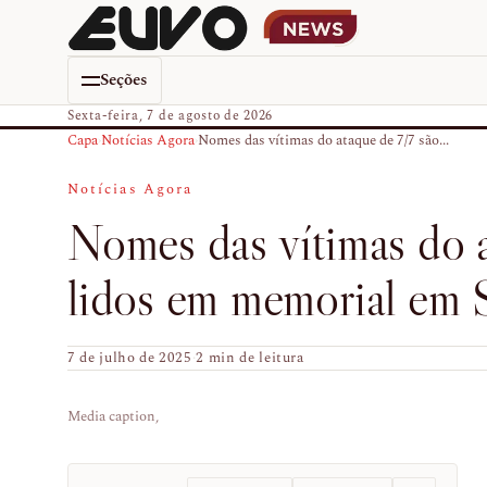
Seções
Sexta-feira, 7 de agosto de 2026
Capa
›
Notícias Agora
›
Nomes das vítimas do ataque de 7/7 são...
Notícias Agora
Nomes das vítimas do a
lidos em memorial em S
7 de julho de 2025
·
2 min de leitura
Media caption,