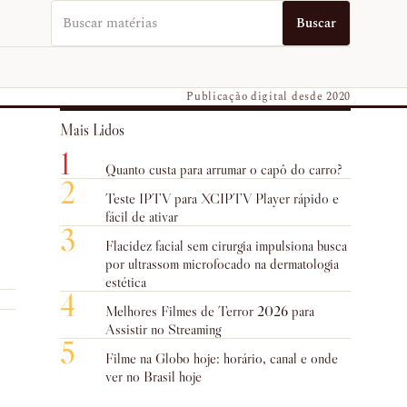
Buscar no EUVO News
Buscar
Publicação digital desde 2020
Mais Lidos
1
Quanto custa para arrumar o capô do carro?
2
Teste IPTV para XCIPTV Player rápido e
fácil de ativar
3
Flacidez facial sem cirurgia impulsiona busca
por ultrassom microfocado na dermatologia
estética
4
Melhores Filmes de Terror 2026 para
Assistir no Streaming
5
Filme na Globo hoje: horário, canal e onde
ver no Brasil hoje