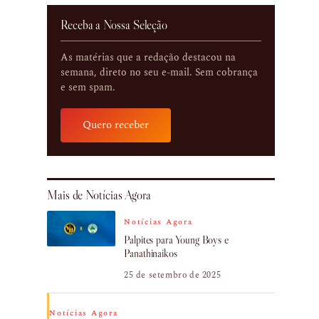
Receba a Nossa Seleção
As matérias que a redação destacou na
semana, direto no seu e-mail. Sem cobrança
e sem spam.
Quero receber
Mais de Notícias Agora
Notícias Agora
Palpites para Young Boys e
Panathinaikos
25 de setembro de 2025
Notícias Agora