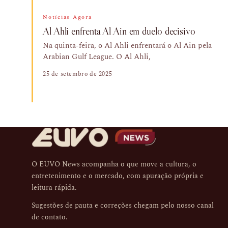
Notícias Agora
Al Ahli enfrenta Al Ain em duelo decisivo
Na quinta-feira, o Al Ahli enfrentará o Al Ain pela
Arabian Gulf League. O Al Ahli,
25 de setembro de 2025
O EUVO News acompanha o que move a cultura, o
entretenimento e o mercado, com apuração própria e
leitura rápida.
Sugestões de pauta e correções chegam pelo nosso
canal
de contato
.