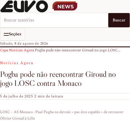
Buscar no EUVO News
Buscar
Seções
Sábado, 8 de agosto de 2026
Capa
›
Notícias Agora
›
Pogba pode não reencontrar Giroud no jogo LOSC...
Notícias Agora
Pogba pode não reencontrar Giroud no
jogo LOSC contra Monaco
5 de julho de 2025
·
2 min de leitura
LOSC – AS Monaco : Paul Pogba ne devrait « pas être capable » de retrouver
Olivier Giroud à Lille