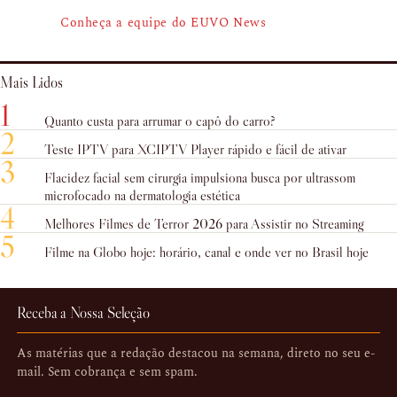
Conheça a equipe do EUVO News
Mais Lidos
1
Quanto custa para arrumar o capô do carro?
2
Teste IPTV para XCIPTV Player rápido e fácil de ativar
3
Flacidez facial sem cirurgia impulsiona busca por ultrassom
microfocado na dermatologia estética
4
Melhores Filmes de Terror 2026 para Assistir no Streaming
5
Filme na Globo hoje: horário, canal e onde ver no Brasil hoje
Receba a Nossa Seleção
As matérias que a redação destacou na semana, direto no seu e-
mail. Sem cobrança e sem spam.